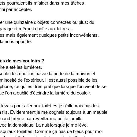
ets pourraient-ils m’aider dans mes tâches
ini par accepter.
er une quinzaine d’objets connectés ou plus: du 
garage et même la boîte aux lettres !
ges mais également quelques petits inconvénients.
la nous apporte.
ges de mes couloirs ?
dre a été les lumières.
e seule dès que l’on passe la porte de la maison et
inosité de l’extérieur. Il est aussi possible de les 
phone, ce qui est très pratique lorsque l’on vient de se
 l’on a oublié d’éteindre la lumière du couloir.  
levais pour aller aux toilettes je n’allumais pas les 
on fils. Évidemment je me cognais toujours à un meuble
t quand même par réveiller ma petite famille.
vec la domotique. La nuit lorsque je me lève, 
squ’aux toilettes. Comme ça pas de bleus pour moi 