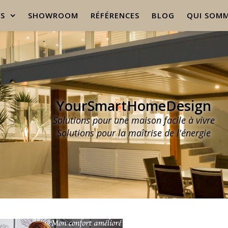
ES
SHOWROOM
RÉFÉRENCES
BLOG
QUI SOMM
YourSmartHomeDesign
Solutions pour une maison facile à vivre
Solutions pour la maîtrise de l'énergie