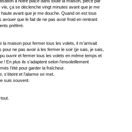
tisation à notre place dans toute la maison, pièce par 
de vie, ça se déclenche vingt minutes avant que je me 
lus haute avant que je me douche. Quand on est tous 
s avouer que le fait de ne pas avoir froid en rentrant 
nts préféré. 
e la maison pour fermer tous les volets, il m’arrivait
our ne pas avoir à les fermer le soir (je sais, je sais,
i pu ouvrir et fermer tous les volets en même temps et 
! En plus ils s’adaptent selon l’ensoleillement 
ermés l’été pour garder la fraîcheur.
, s’éteint et l’alarme se met. 
je suis souvent. 
tout. 