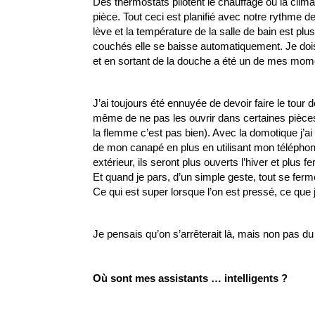
Des thermostats pilotent le chauffage ou la clima
pièce. Tout ceci est planifié avec notre rythme 
lève et la température de la salle de bain est p
couchés elle se baisse automatiquement. 
Je doi
et en sortant de la douche a été un de mes mome
J’ai toujours été ennuyée de devoir faire le tour d
même de ne pas les ouvrir dans certaines pièces p
la flemme c’est pas bien). Avec la domotique j’a
de mon canapé en plus en utilisant mon téléphone 
extérieur, ils seront plus ouverts l’hiver et plus f
Et quand je pars, d’un simple geste, tout se ferme
Ce qui est super lorsque l’on est pressé, ce que 
Je pensais qu’on s’arrêterait là, mais non pas du 
Où sont mes assistants … intelligents ?