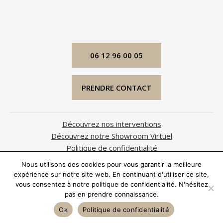
06 12 96 00 05
PRENDRE CONTACT
Découvrez nos interventions
Découvrez notre Showroom Virtuel
Politique de confidentialité
Mentions légales
Nous utilisons des cookies pour vous garantir la meilleure
expérience sur notre site web. En continuant d'utiliser ce site,
Ⓒ YourSmartHomeDesign
vous consentez à notre politique de confidentialité. N'hésitez
394, Chemin du Haut Gabre
pas en prendre connaissance.
06810 Auribeau sur Siagne
Ok
Politique de confidentialité
Produit web par
Damien Marin