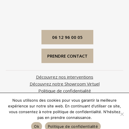
06 12 96 00 05
PRENDRE CONTACT
Découvrez nos interventions
Découvrez notre Showroom Virtuel
Politique de confidentialité
Mentions légales
Nous utilisons des cookies pour vous garantir la meilleure
expérience sur notre site web. En continuant d'utiliser ce site,
Ⓒ YourSmartHomeDesign
vous consentez à notre politique de confidentialité. N'hésitez
394, Chemin du Haut Gabre
pas en prendre connaissance.
06810 Auribeau sur Siagne
Ok
Politique de confidentialité