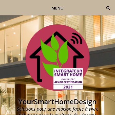
MENU
YourSmartHomeDesign
Solutions pour une maison facile à vivre