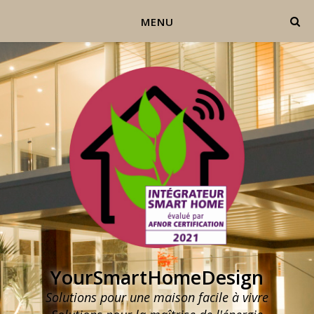
MENU
YourSmartHomeDesign
Solutions pour une maison facile à vivre