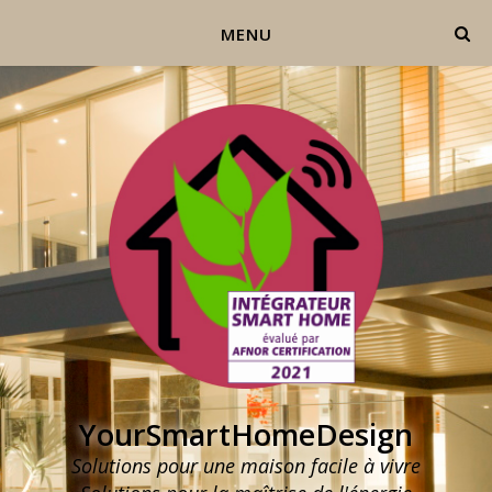
MENU
YourSmartHomeDesign
Solutions pour une maison facile à vivre