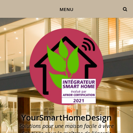
MENU
YourSmartHomeDesign
Solutions pour une maison facile à vivre