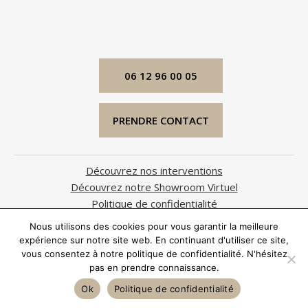
06 12 96 00 05
PRENDRE CONTACT
Découvrez nos interventions
Découvrez notre Showroom Virtuel
Politique de confidentialité
Mentions légales
Nous utilisons des cookies pour vous garantir la meilleure
expérience sur notre site web. En continuant d'utiliser ce site,
Ⓒ YourSmartHomeDesign
vous consentez à notre politique de confidentialité. N'hésitez
394, Chemin du Haut Gabre
pas en prendre connaissance.
06810 Auribeau sur Siagne
Ok
Politique de confidentialité
Produit web par
Damien Marin